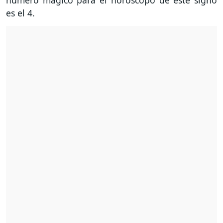
número mágico para el horóscopo de este signo
es el 4.