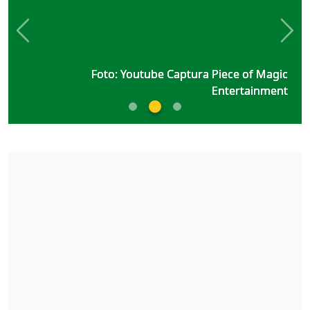
Previous
Nex
Foto: Youtube Captura Piece of Magic
Foto: Youtube Captura Piece of Magic
Foto: Youtube Captura Piece of Magic
Entertainment
Entertainment
Entertainment