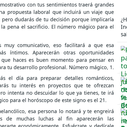
ostrativo con tus sentimientos traerá grandes
una propuesta laboral que incluirá un viaje que
¿H
pero dudarás de tu decisión porque implicaría
In
á la pena el sacrificio. El número mágico para el
sa
 muy comunicativo, eso facilitará a que esa
ás íntimos. Aparecerán otras oportunidades
 lo que haces es buen momento para pensar en
ra tu desarrollo profesional. Número mágico, 1.
ás el día para preparar detalles románticos,
arás tu interés en proyectos que te ofrezcan
ro intenta no descuidar lo que ya tienes, te irá
co para el horóscopo de este signo es el 21.
elancólico, esa persona lo notará y te engreirá
és de muchas luchas al fin aparecerán las
perarte económicamente. Esfuérzate y dedícale