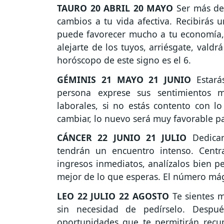
TAURO
20 ABRIL 20 MAYO
Ser más dem
cambios a tu vida afectiva. Recibirás 
puede favorecer mucho a tu economía, 
alejarte de los tuyos, arriésgate, valdr
horóscopo de este signo es el 6.
GÉMINIS
21 MAYO 21 JUNIO
Estarás
persona exprese sus sentimientos m
laborales, si no estás contento con
cambiar, lo nuevo será muy favorable pa
CÁNCER
22 JUNIO 21 JULIO
Dedicar
tendrán un encuentro intenso. Centr
ingresos inmediatos, analízalos bien pe
mejor de lo que esperas. El número mági
LEO
22 JULIO 22 AGOSTO
Te sientes m
sin necesidad de pedírselo. Despu
oportunidades que te permitirán recu