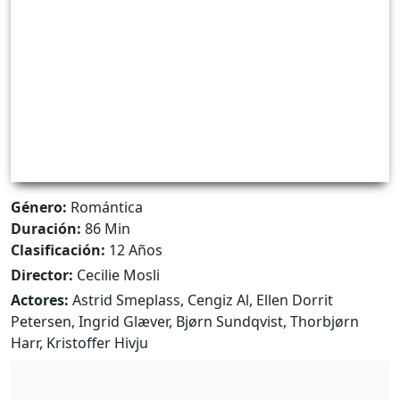
Género:
Romántica
Duración:
86 Min
Clasificación:
12 Años
Director:
Cecilie Mosli
Actores:
Astrid Smeplass, Cengiz Al, Ellen Dorrit
Petersen, Ingrid Glæver, Bjørn Sundqvist, Thorbjørn
Harr, Kristoffer Hivju