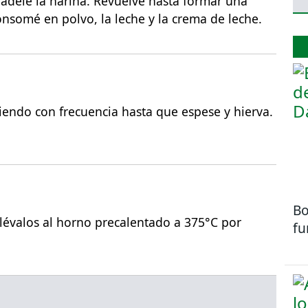
ñádele la harina. Revuelve hasta formar una
onsomé en polvo, la leche y la crema de leche.
viendo con frecuencia hasta que espese y hierva.
Bo
 llévalos al horno precalentado a 375°C por
fu