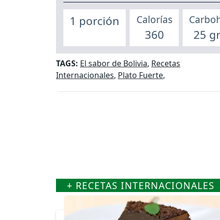
Calorías
Carboh
1 porción
360
25 g
TAGS:
El sabor de Bolivia
,
Recetas
Internacionales
,
Plato Fuerte
,
+ RECETAS INTERNACIONALES