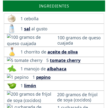
INGREDIENTES
1 cebolla
1
sal
al gusto
100 gramos de queso
cuajada
1 chorrito de
aceite de oliva
5
tomate cherry
1 manojo de
albahaca
1
pepino
1
limón
200 gramos de frijol
de soya (cocidos)
1 cucharada de