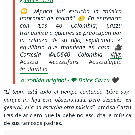
😳 ¿Apoco Inti escucha la ‘música
impropia’ de mamá? 🥺 En entrevista
con ‘Los 40 Colombia’, Cazzu
tranquiliza a quienes se preocupan por
la crianza de su hija, explicando el
equilibrio que mantiene en casa. 🎥
Cortesía @LOS40 Colombia
#fyp
#cazzu
#cazzufans
#cazzulajefa
#colombia
♬ sonido original - ❤️ Dolce Cazzu 🖤
“El team está todo el tiempo cantando ‘Libre soy’,
porque mi hija está obsesionada, pero después, en
general, ella no escucha otra música”
, precisa Cazzu
tras dejar claro que la bebé no escucha la música
de sus famosos padres.