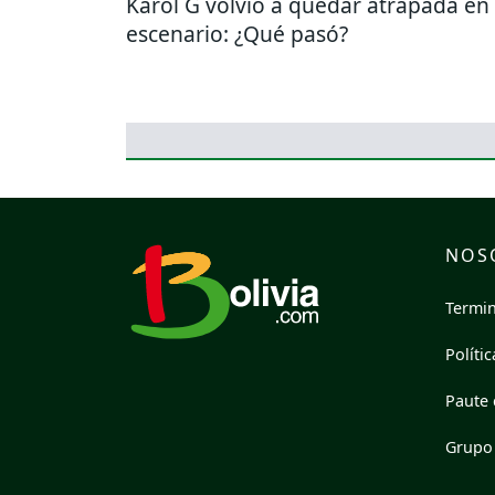
Karol G volvió a quedar atrapada en 
escenario: ¿Qué pasó?
NOS
Termin
Políti
Paute 
Grupo 