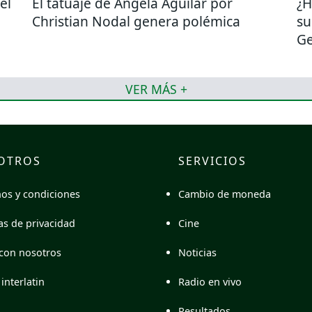
el
El tatuaje de Ángela Aguilar por
¿H
Christian Nodal genera polémica
su
Ge
VER MÁS +
OTROS
SERVICIOS
Cambio de moneda
os y condiciones
Cine
cas de privacidad
Noticias
con nosotros
Radio en vivo
interlatin
Resultados