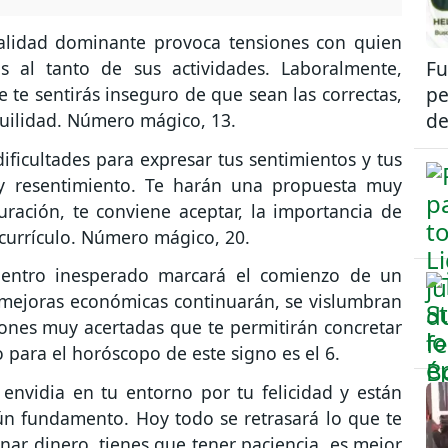
lidad dominante provoca tensiones con quien
Fu
ás al tanto de sus actividades. Laboralmente,
pe
te sentirás inseguro de que sean las correctas,
de
quilidad. Número mágico, 13.
ificultades para expresar tus sentimientos y tus
 y resentimiento. Te harán una propuesta muy
uración, te conviene aceptar, la importancia de
 currículo. Número mágico, 20.
ntro inesperado marcará el comienzo de un
s mejoras económicas continuarán, se vislumbran
ones muy acertadas que te permitirán concretar
para el horóscopo de este signo es el 6.
nvidia en tu entorno por tu felicidad y están
n fundamento. Hoy todo se retrasará lo que te
anar dinero, tienes que tener paciencia, es mejor