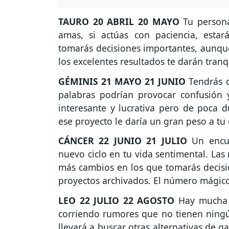
TAURO
20 ABRIL 20 MAYO
Tu persona
amas, si actúas con paciencia, estar
tomarás decisiones importantes, aunque 
los excelentes resultados te darán tran
GÉMINIS
21 MAYO 21 JUNIO
Tendrás d
palabras podrían provocar confusión
interesante y lucrativa pero de poca d
ese proyecto le daría un gran peso a tu
CÁNCER
22 JUNIO 21 JULIO
Un encue
nuevo ciclo en tu vida sentimental. La
más cambios en los que tomarás decisi
proyectos archivados. El número mágico 
LEO
22 JULIO 22 AGOSTO
Hay mucha e
corriendo rumores que no tienen ningú
llevará a buscar otras alternativas de g