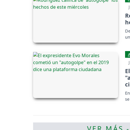
R
h
De
un
E
"
c
En
se
VER MÁS 