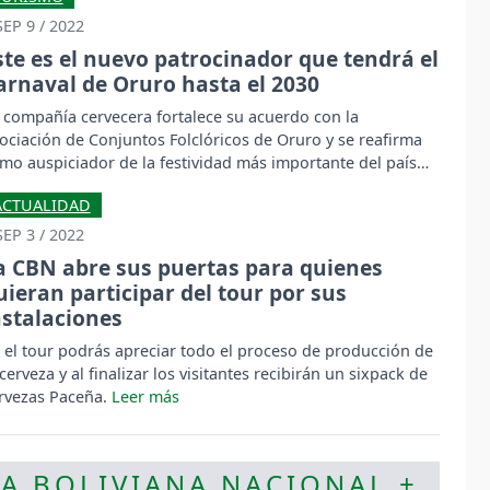
SEP 9 / 2022
ste es el nuevo patrocinador que tendrá el
arnaval de Oruro hasta el 2030
 compañía cervecera fortalece su acuerdo con la
ociación de Conjuntos Folclóricos de Oruro y se reafirma
mo auspiciador de la festividad más importante del país
sta el año 2030.
ACTUALIDAD
SEP 3 / 2022
a CBN abre sus puertas para quienes
uieran participar del tour por sus
nstalaciones
 el tour podrás apreciar todo el proceso de producción de
 cerveza y al finalizar los visitantes recibirán un sixpack de
rvezas Paceña.
ÍA BOLIVIANA NACIONAL +