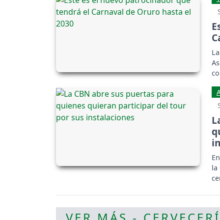
E
C
La
As
co
ha
L
q
i
En
la
ce
VER MÁS - CERVECER