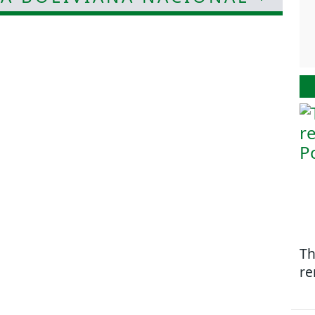
Th
re