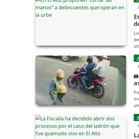
E
d
Lo
de
si
a
Po
in
un
de
L