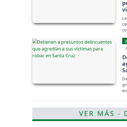
p
v
La
ca
co
ho
D
a
S
De
gr
en
VER MÁS -