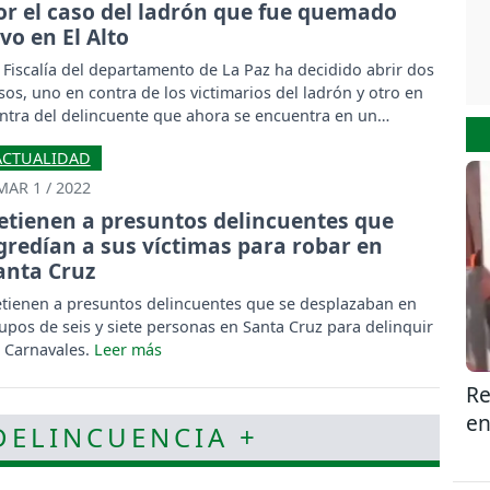
or el caso del ladrón que fue quemado
ivo en El Alto
 Fiscalía del departamento de La Paz ha decidido abrir dos
sos, uno en contra de los victimarios del ladrón y otro en
ntra del delincuente que ahora se encuentra en un
spital con quemaduras de tercer grado.
ACTUALIDAD
MAR 1 / 2022
etienen a presuntos delincuentes que
gredían a sus víctimas para robar en
anta Cruz
tienen a presuntos delincuentes que se desplazaban en
upos de seis y siete personas en Santa Cruz para delinquir
 Carnavales.
Re
en
 DELINCUENCIA +