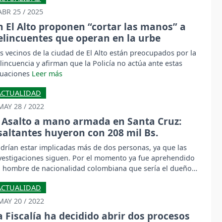
ABR 25 / 2025
n El Alto proponen “cortar las manos” a
elincuentes que operan en la urbe
s vecinos de la ciudad de El Alto están preocupados por la
lincuencia y afirman que la Policía no actúa ante estas
tuaciones
ACTUALIDAD
MAY 28 / 2022
Asalto a mano armada en Santa Cruz:
saltantes huyeron con 208 mil Bs.
drían estar implicadas más de dos personas, ya que las
vestigaciones siguen. Por el momento ya fue aprehendido
 hombre de nacionalidad colombiana que sería el dueño
 la motocicleta en la que escaparon.
ACTUALIDAD
MAY 20 / 2022
a Fiscalía ha decidido abrir dos procesos