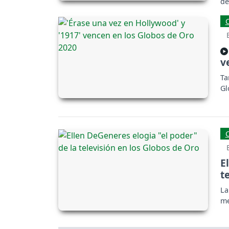
de
v
Ta
Gl
E
t
La
me