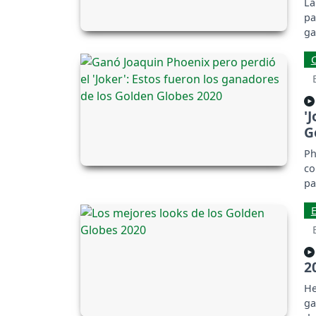
La
pa
ga
'
G
Ph
co
pa
2
He
ga