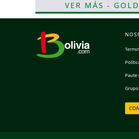
VER MÁS - GOL
NOS
Termin
Políti
Paute 
Grupo 
CON