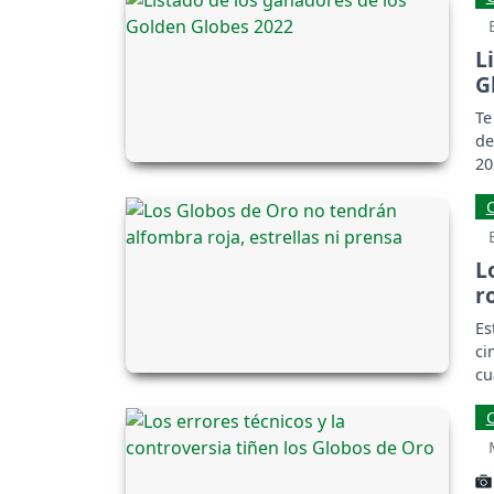
L
G
Te
de
20
L
r
Es
ci
cu
in