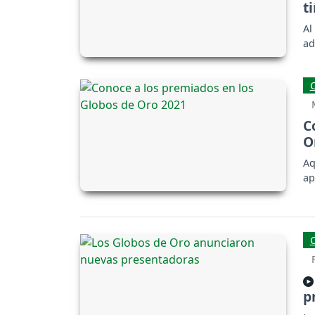
t
Al
ad
C
O
Aq
ap
p