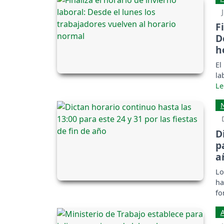
F
D
h
El
la
D
p
a
Lo
ha
fo