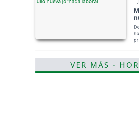
M
n
De
ho
pr
VER MÁS - HOR