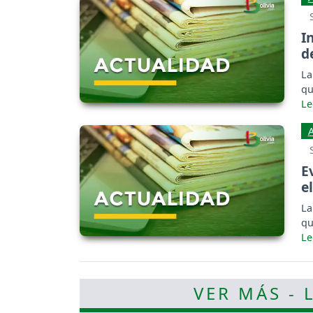
I
d
La
qu
E
e
La
qu
VER MÁS - 