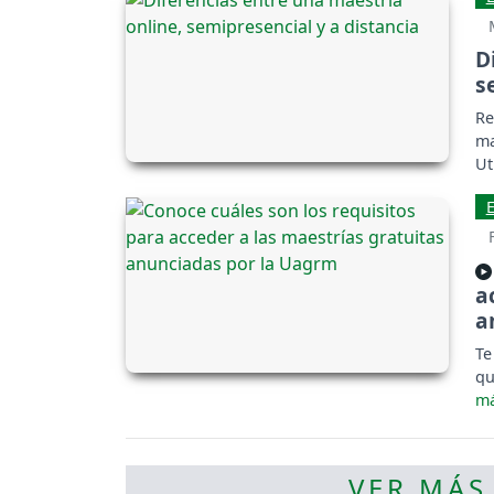
D
s
Re
ma
Ut
re
a
a
Te
qu
VER MÁS