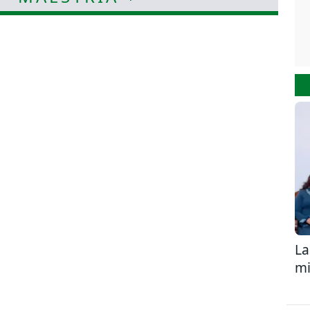
La
mi