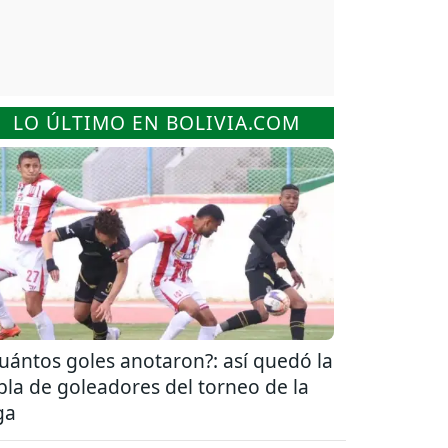
LO ÚLTIMO EN BOLIVIA.COM
uántos goles anotaron?: así quedó la
bla de goleadores del torneo de la
ga