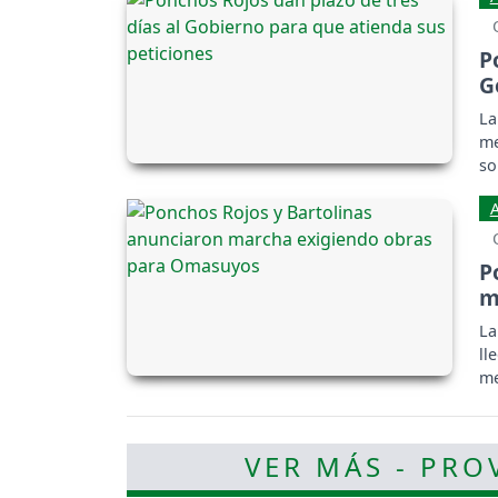
P
G
La
me
so
P
m
La
ll
me
VER MÁS - PRO