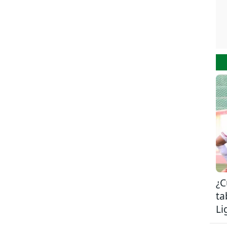
¿C
ta
Li