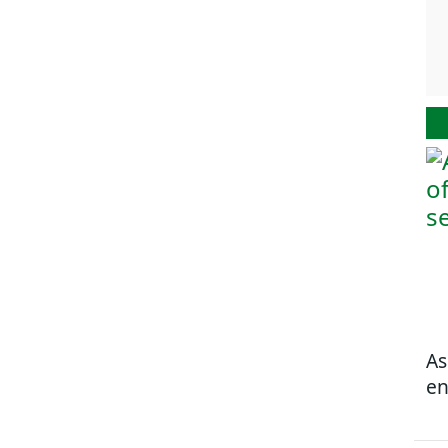
As
en