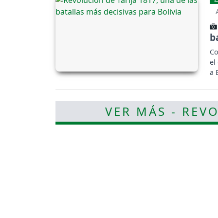
b
Co
el
a 
VER MÁS - REV