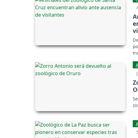
A
e
v
De
po
tr
Z
O
Se
zo