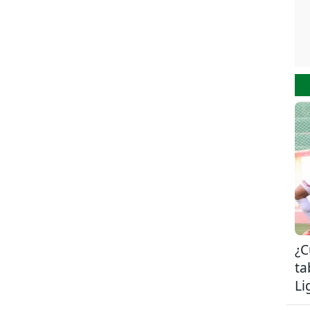
¿C
ta
Li