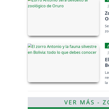
Z
O
Se
zo
E
B
La
re
la
VER MÁS - 