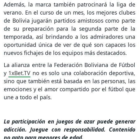
Además, la marca también patrocinará la liga de
verano. En el curso de un mes, los mejores clubes
de Bolivia jugarán partidos amistosos como parte
de su preparación para la segunda parte de la
temporada, así brindando a los admiradores una
oportunidad única de ver de qué son capaces los
nuevos fichajes de los equipos más destacados.
La alianza entre la Federación Boliviana de Fútbol
y
1xBet.TV
no es solo una colaboración deportiva,
sino que también está basada en las personas, las
emociones y el amor compartido por el fútbol que
une a todo el país.
La participación en juegos de azar puede generar
adicción. Juegue con responsabilidad. Contenido
no apto para menores de edad.