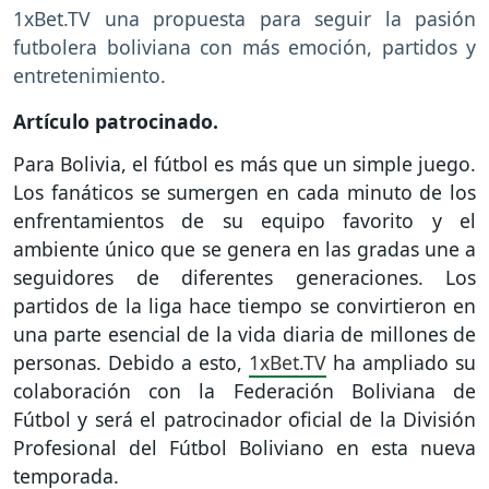
1xBet.TV una propuesta para seguir la pasión
futbolera boliviana con más emoción, partidos y
entretenimiento.
Artículo patrocinado.
Para Bolivia, el fútbol es más que un simple juego.
Los fanáticos se sumergen en cada minuto de los
enfrentamientos de su equipo favorito y el
ambiente único que se genera en las gradas une a
seguidores de diferentes generaciones. Los
partidos de la liga hace tiempo se convirtieron en
una parte esencial de la vida diaria de millones de
personas. Debido a esto,
1xBet.TV
ha ampliado su
colaboración con la Federación Boliviana de
Fútbol y será el patrocinador oficial de la División
Profesional del Fútbol Boliviano en esta nueva
temporada.