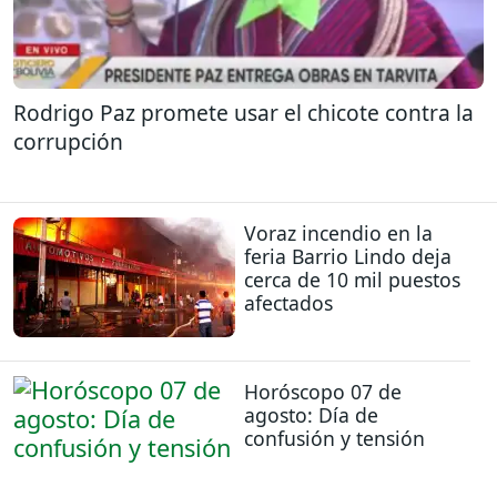
Rodrigo Paz promete usar el chicote contra la
corrupción
Voraz incendio en la
feria Barrio Lindo deja
cerca de 10 mil puestos
afectados
Horóscopo 07 de
agosto: Día de
confusión y tensión