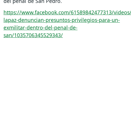
del penal de San Pedro.
https://www.facebook.com/61589842477313/videos/
lapaz-denuncian-presuntos-privilegios-para-un-
exmilitar-dentro-del-penal-de-
san/1035706345529343/