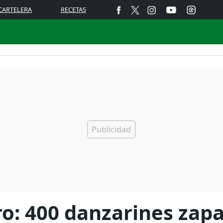
CARTELERA
RECETAS
o: 400 danzarines zap