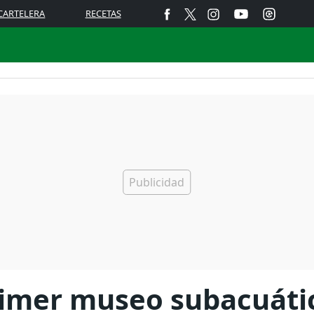
CARTELERA
RECETAS
primer museo subacuátic