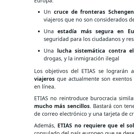
Europa:
Un
cruce de fronteras Schengen
viajeros que no son considerados de
Una
estadía más segura en Eu
seguridad para los ciudadanos y res
Una
lucha sistemática contra e
drogas, y la inmigración ilegal
Los objetivos del ETIAS se lograrán 
viajeros
que actualmente son exentos 
en línea.
ETIAS no reintroduce burocracia simil
mucho más sencillos
. Bastará con ten
de correo electrónico y una tarjeta de cr
Además,
ETIAS no requiere que el so
consulado del país europeo que se desee