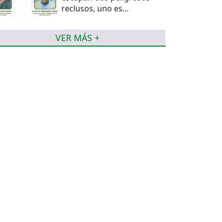
reclusos, uno es
miembro del PCC
VER MÁS +