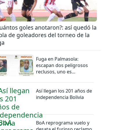
uántos goles anotaron?: así quedó la
bla de goleadores del torneo de la
ga
Fuga en Palmasola:
escapan dos peligrosos
reclusos, uno es
miembro del PCC
Así llegan los 201 años de
independencia Bolivia
BoA reprograma vuelo y
desata el furioso reclamo