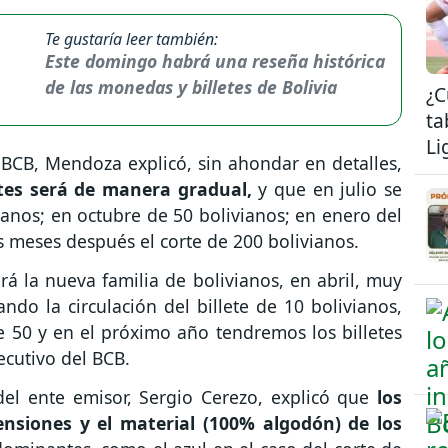
Te gustaría leer también:
Este domingo habrá una reseña histórica
de las monedas y billetes de Bolivia
¿C
ta
Li
 BCB, Mendoza explicó, sin ahondar en detalles,
letes será de manera gradual,
y que en julio se
vianos; en octubre de 50 bolivianos; en enero del
s meses después el corte de 200 bolivianos.
irá la nueva familia de bolivianos, en abril, muy
ndo la circulación del billete de 10 bolivianos,
e 50 y en el próximo año tendremos los billetes
ecutivo del BCB.
del ente emisor, Sergio Cerezo, explicó que
los
nsiones y el material (100% algodón) de los