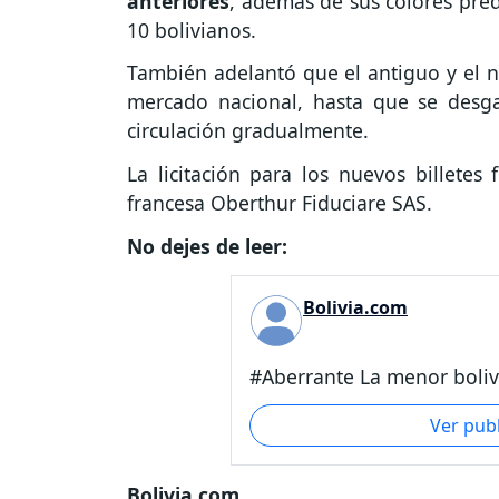
anteriores
, además de sus colores pred
10 bolivianos.
También adelantó que el antiguo y el n
mercado nacional, hasta que se desgas
circulación gradualmente.
La licitación para los nuevos billete
francesa Oberthur Fiduciare SAS.
No dejes de leer:
Bolivia.com
#Aberrante La menor boliv
Ver pub
Bolivia.com