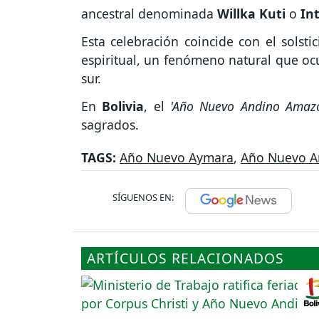
ancestral denominada
Willka Kuti
o
Int
Esta celebración coincide con el solsti
espiritual, un fenómeno natural que ocu
sur.
En
Bolivia
, el
'Año Nuevo Andino Amaz
sagrados.
TAGS:
Año Nuevo Aymara
,
Año Nuevo A
SÍGUENOS EN:
ARTÍCULOS RELACIONADOS