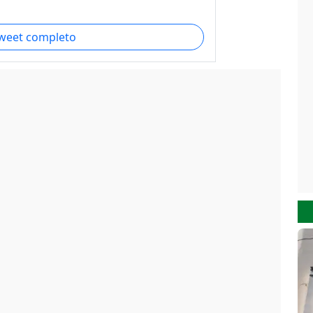
.
tweet completo