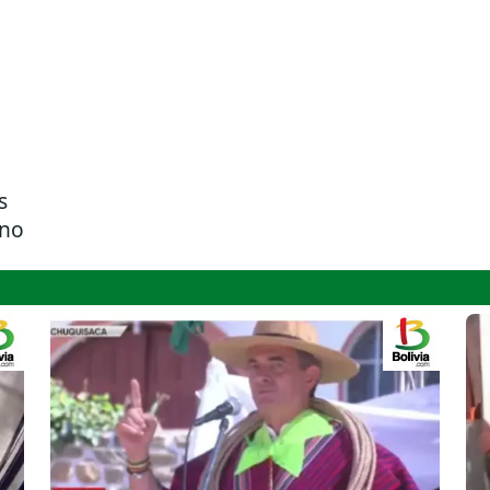
s
ino