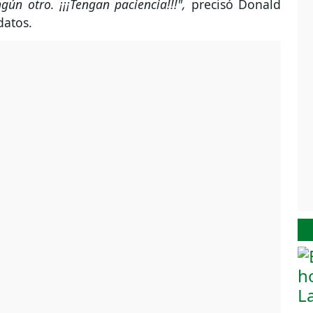
n otro. ¡¡¡Tengan paciencia!!!",
precisó Donald
 datos.