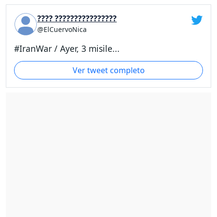
???? ????????????????
@ElCuervoNica
#IranWar / Ayer, 3 misile...
Ver tweet completo