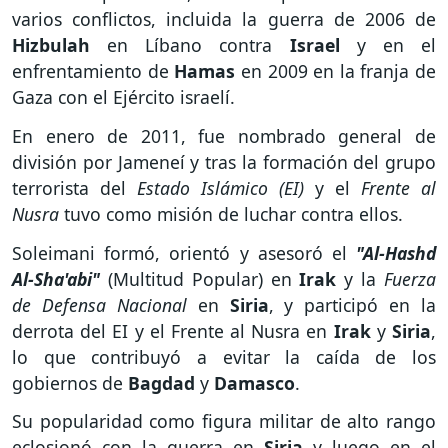
varios conflictos, incluida la guerra de 2006 de
Hizbulah
en Líbano contra
Israel
y en el
enfrentamiento de
Hamas
en 2009 en la franja de
Gaza con el Ejército israelí.
En enero de 2011, fue nombrado general de
división por Jameneí y tras la formación del grupo
terrorista del
Estado Islámico (EI)
y el
Frente al
Nusra
tuvo como misión de luchar contra ellos.
Soleimani formó, orientó y asesoró el
"Al-Hashd
Al-Sha'abi"
(Multitud Popular) en
Irak
y la
Fuerza
de Defensa Nacional
en
Siria
, y participó en la
derrota del EI y el Frente al Nusra en
Irak
y
Siria
,
lo que contribuyó a evitar la caída de los
gobiernos de
Bagdad
y
Damasco
.
Su popularidad como figura militar de alto rango
eclosionó con la guerra en
Siria
y luego en el