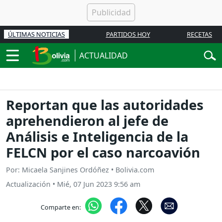
ÚLTIMAS NOTICIAS
PARTIDOS HOY
RECETAS
ACTUALIDAD
Reportan que las autoridades
aprehendieron al jefe de
Análisis e Inteligencia de la
FELCN por el caso narcoavión
Por: Micaela Sanjines Ordóñez • Bolivia.com
Actualización
•
Mié, 07 Jun 2023 9:56 am
Comparte en: