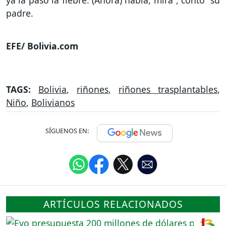
ya la pasó la fiebre. (Ahora) habla, mira”, contó su
padre.
EFE/ Bolivia.com
TAGS:
Bolivia
,
riñones
,
riñones trasplantables
,
Niño
,
Bolivianos
SÍGUENOS EN:
ARTÍCULOS RELACIONADOS