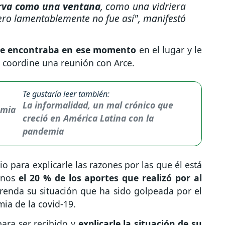
irva como una ventana
, como una vidriera
ero lamentablemente no fue así", manifestó
se encontraba en ese momento
en el lugar y le
 coordine una reunión con Arce.
Te gustaría leer también:
La informalidad, un mal crónico que
creció en América Latina con la
pandemia
o para explicarle las razones por las que él está
enos
el 20 % de los aportes que realizó por al
enda su situación que ha sido golpeada por el
mia de la covid-19.
para ser recibido y
explicarle la situación de su