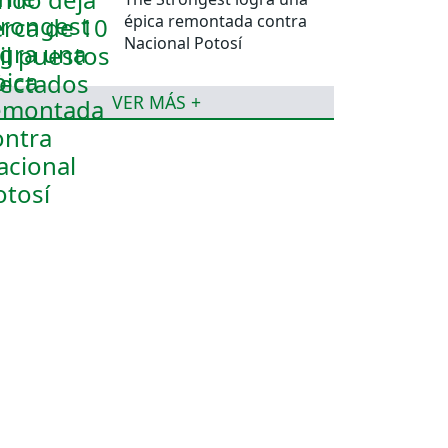
épica remontada contra
Nacional Potosí
VER MÁS +