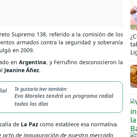
eto Supremo 138, referido a la comisión de los
¿C
mientos armados contra la seguridad y soberanía
ta
ulgó en 2009.
Li
iado en
Argentina
, y Ferrufino desconocieron la
al
Jeanine Áñez
.
Te gustaría leer también:
Evo Morales tendrá un programa radial
todos los días
calía de
La Paz
como establece esa normativa.
e acto de inauguración de nuestro mercado