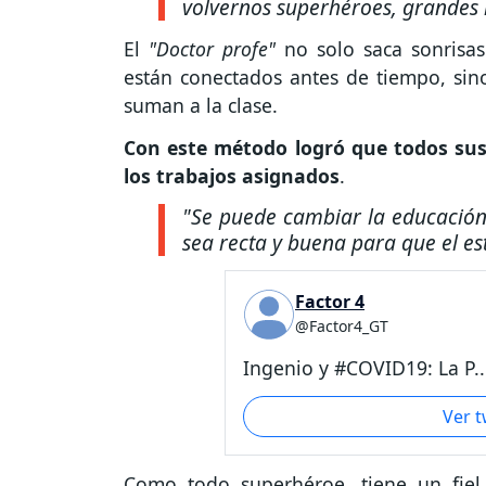
volvernos superhéroes, grandes 
El
"Doctor profe"
no solo saca sonrisa
están conectados antes de tiempo, sin
suman a la clase.
Con este método logró que todos su
los trabajos asignados
.
"Se puede cambiar la educación
sea recta y buena para que el e
Factor 4
@Factor4_GT
Ingenio y #COVID19: La P..
Ver 
Como todo superhéroe, tiene un fiel