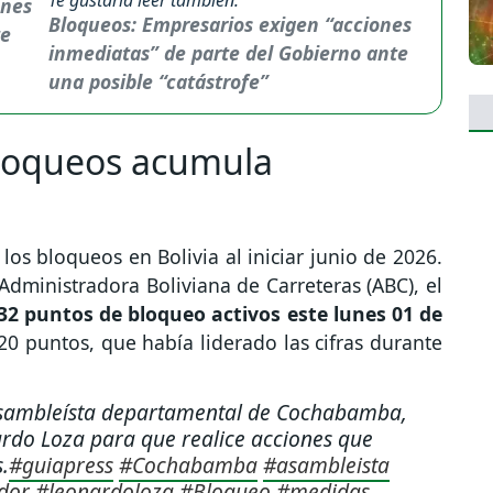
Te gustaría leer también:
Bloqueos: Empresarios exigen “acciones
inmediatas” de parte del Gobierno ante
una posible “catástrofe”
loqueos acumula
os bloqueos en Bolivia al iniciar junio de 2026.
Administradora Boliviana de Carreteras (ABC), el
32 puntos de bloqueo activos este lunes 01 de
0 puntos, que había liderado las cifras durante
asambleísta departamental de Cochabamba,
rdo Loza para que realice acciones que
.
#guiapress
#Cochabamba
#asambleista
dor
#leonardoloza
#Bloqueo
#medidas