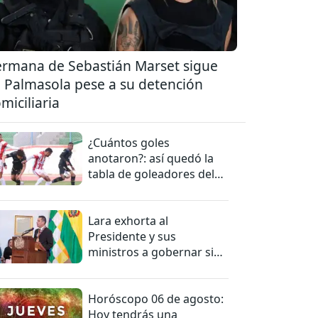
rmana de Sebastián Marset sigue
 Palmasola pese a su detención
miciliaria
¿Cuántos goles
anotaron?: así quedó la
tabla de goleadores del
torneo de la Liga
Lara exhorta al
Presidente y sus
ministros a gobernar sin
mentiras
Horóscopo 06 de agosto:
Hoy tendrás una