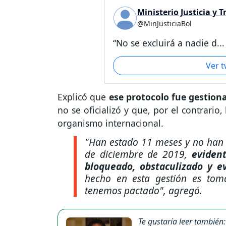
Ministerio Justicia y 
@MinJusticiaBol
“No se excluirá a nadie d...
Ver 
Explicó que
ese protocolo fue gestion
no se oficializó y que, por el contrario
organismo internacional.
"Han estado 11 meses y no han 
de diciembre de 2019,
eviden
bloqueado, obstaculizado y e
hecho en esta gestión es toma
tenemos pactado",
agregó.
Te gustaría leer también: