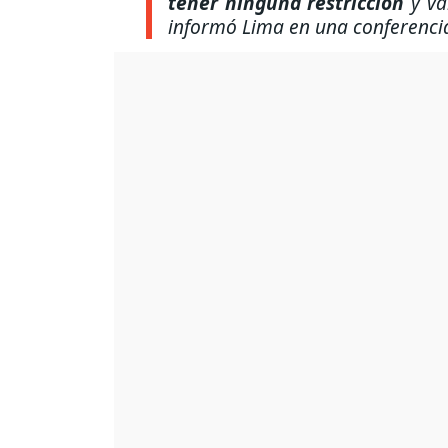
tener ninguna restricción
y va
informó Lima en una conferenci