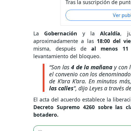
Tras la suscripción de punt
Ver pub
La
Gobernación
y la
Alcaldía
, 
aproximadamente a las
18:00 del vi
misma, después de
al menos 11
levantamiento del bloqueo.
“Son las
4 de la mañana
y con l
el convenio con los denominado
de K’ara K’ara. En minutos má
las calles
”
, dijo Leyes a través d
El acta del acuerdo establece la libera
Decreto Supremo 4260 sobre las cla
botadero.