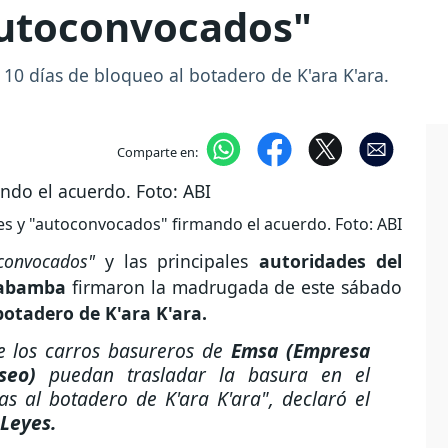
autoconvocados"
 10 días de bloqueo al botadero de K'ara K'ara.
m
Comparte en:
s y "autoconvocados" firmando el acuerdo. Foto: ABI
onvocados"
y las principales
autoridades del
abamba
firmaron la madrugada de este sábado
botadero de K'ara K'ara.
e los carros basureros de
Emsa (Empresa
Aseo)
puedan trasladar la basura en el
as al botadero de K'ara K'ara",
declaró el
 Leyes.