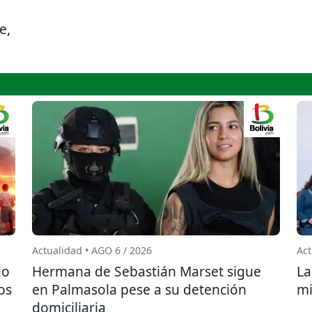
e,
Actualidad • AGO 6 / 2026
Act
do
Hermana de Sebastián Marset sigue
La
os
en Palmasola pese a su detención
mi
domiciliaria