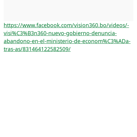
https://www.facebook.com/vision360.bo/videos/-
visi%C3%B3n360-nuevo-gobierno-denuncia-
abandono-en-el-ministerio-de-econom%C3%ADa-
tras-as/831464122582509/