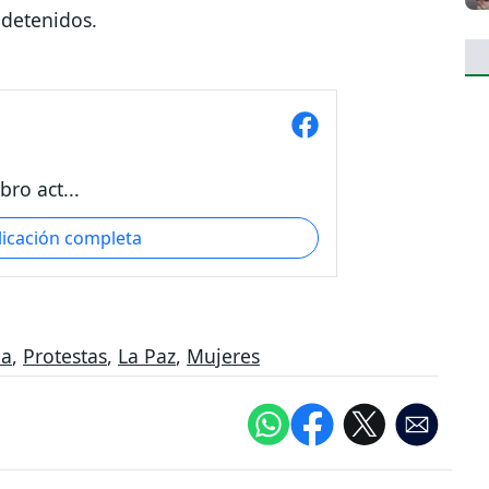
 detenidos.
ro act...
licación completa
ia
,
Protestas
,
La Paz
,
Mujeres