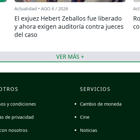
Actualidad • AGO 6 / 2026
Act
El exjuez Hebert Zeballos fue liberado
Ro
y ahora exigen auditoría contra jueces
co
del caso
VER MÁS +
OTROS
SERVICIOS
Cambio de moneda
os y condiciones
Cine
cas de privacidad
Noticias
con nosotros