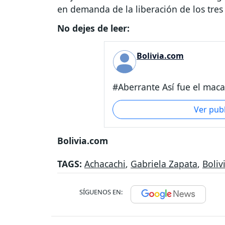
en demanda de la liberación de los tres
No dejes de leer:
Bolivia.com
#Aberrante Así fue el macab
Ver pub
Bolivia.com
TAGS:
Achacachi
,
Gabriela Zapata
,
Boliv
SÍGUENOS EN: