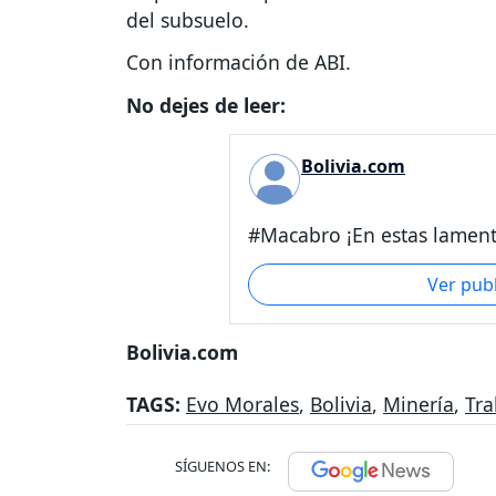
del subsuelo.
Con información de ABI.
No dejes de leer:
Bolivia.com
#Macabro ¡En estas lament
Ver pub
Bolivia.com
TAGS:
Evo Morales
,
Bolivia
,
Minería
,
Tra
SÍGUENOS EN: