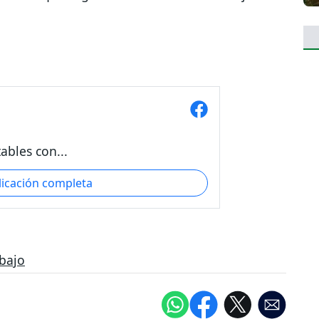
ables con...
licación completa
bajo