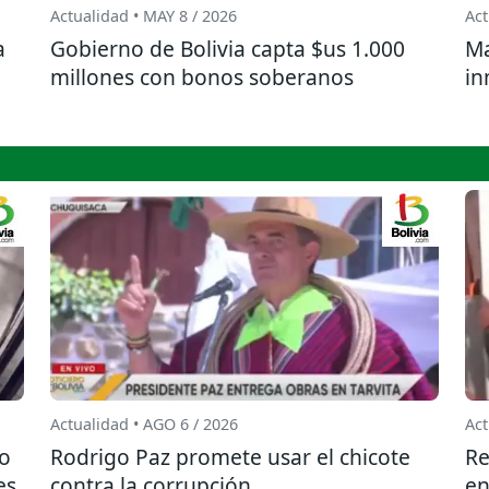
Actualidad • MAY 8 / 2026
Act
a
Gobierno de Bolivia capta $us 1.000
Ma
millones con bonos soberanos
in
Actualidad • AGO 6 / 2026
Act
do
Rodrigo Paz promete usar el chicote
Re
es
contra la corrupción
en