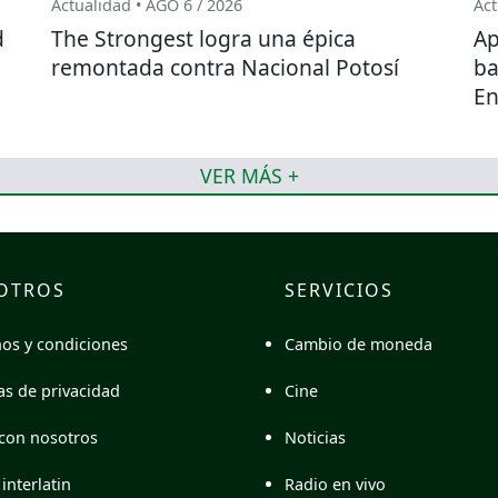
Actualidad • AGO 6 / 2026
Act
d
The Strongest logra una épica
Ap
remontada contra Nacional Potosí
ba
En
VER MÁS +
OTROS
SERVICIOS
Cambio de moneda
os y condiciones
Cine
cas de privacidad
Noticias
con nosotros
Radio en vivo
interlatin