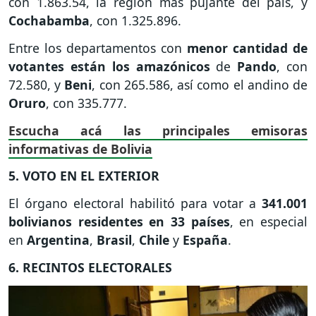
con 1.863.54, la región más pujante del país, y
Cochabamba
, con 1.325.896.
Entre los departamentos con
menor cantidad de
votantes están los amazónicos
de
Pando
, con
72.580, y
Beni
, con 265.586, así como el andino de
Oruro
, con 335.777.
Escucha acá las principales emisoras
informativas de Bolivia
5. VOTO EN EL EXTERIOR
El órgano electoral habilitó para votar a
341.001
bolivianos residentes en 33 países
, en especial
en
Argentina
,
Brasil
,
Chile
y
España
.
6. RECINTOS ELECTORALES