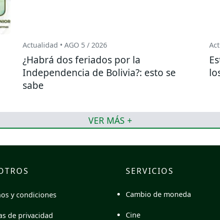
Actualidad • AGO 5 / 2026
Act
¿Habrá dos feriados por la
Es
o
Independencia de Bolivia?: esto se
lo
sabe
VER MÁS +
OTROS
SERVICIOS
Cambio de moneda
os y condiciones
Cine
cas de privacidad