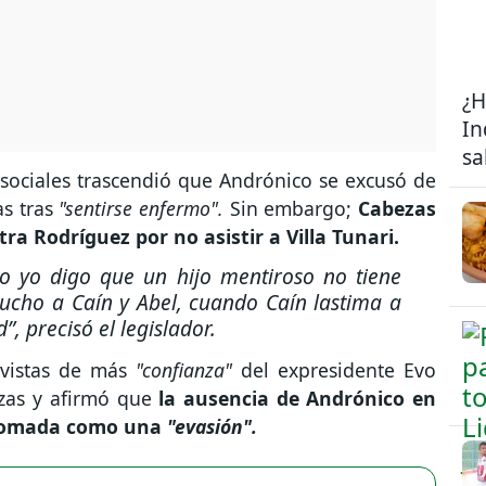
¿H
In
sa
 sociales trascendió que Andrónico se excusó de
as tras
"sentirse enfermo".
Sin embargo;
Cabezas
ra Rodríguez por no asistir a Villa Tunari.
ro yo digo que un hijo mentiroso no tiene
ucho a Caín y Abel, cuando Caín lastima a
d”, precisó el legislador.
evistas de más
"confianza"
del expresidente Evo
zas y afirmó que
la ausencia de Andrónico en
e tomada como una
"evasión".