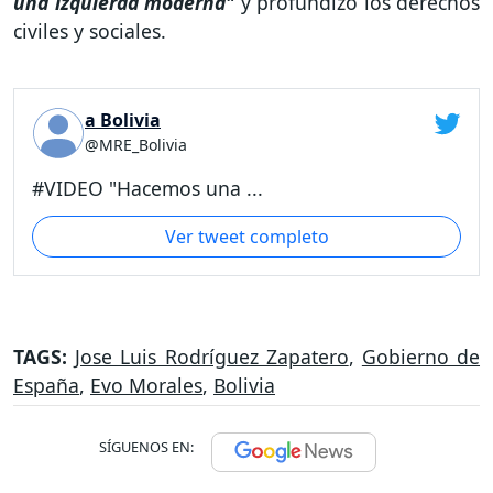
una izquierda moderna"
y profundizó los derechos
civiles y sociales.
a Bolivia
@MRE_Bolivia
#VIDEO "Hacemos una ...
Ver tweet completo
TAGS:
Jose Luis Rodríguez Zapatero
,
Gobierno de
España
,
Evo Morales
,
Bolivia
SÍGUENOS EN: