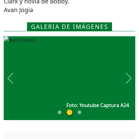
Clark y novia de Bobby.
Avan Jogia
GALERIA DE IMÁGENES
Previous
Nex
Foto: Youtube Captura A24
Foto: Youtube Captura A24
Foto: Youtube Captura A24