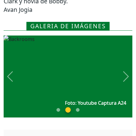
Clark y novia de Bobby.
Avan Jogia
GALERIA DE IMÁGENES
Previous
Nex
Foto: Youtube Captura A24
Foto: Youtube Captura A24
Foto: Youtube Captura A24